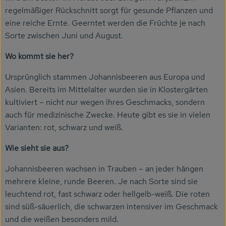
Getränke
regelmäßiger Rückschnitt sorgt für gesunde Pflanzen und
eine reiche Ernte. Geerntet werden die Früchte je nach
Naturkosmetik
Sorte zwischen Juni und August.
Dr. Hauschka - Wala
Wo kommt sie her?
Drogerie
Ursprünglich stammen Johannisbeeren aus Europa und
Asien. Bereits im Mittelalter wurden sie in Klostergärten
Garten
kultiviert – nicht nur wegen ihres Geschmacks, sondern
auch für medizinische Zwecke. Heute gibt es sie in vielen
Saatgut
Varianten: rot, schwarz und weiß.
Gedrucktes
Wie sieht sie aus?
Trinkgeld & Spenden
Johannisbeeren wachsen in Trauben – an jeder hängen
mehrere kleine, runde Beeren. Je nach Sorte sind sie
leuchtend rot, fast schwarz oder hellgelb-weiß. Die roten
Service
sind süß-säuerlich, die schwarzen intensiver im Geschmack
und die weißen besonders mild.
B2B