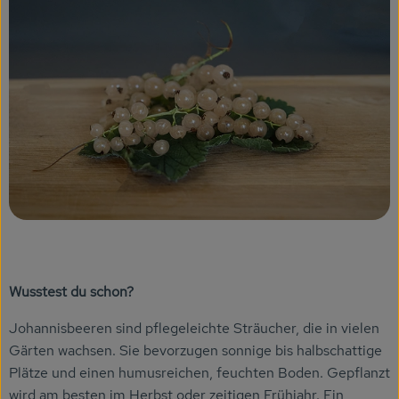
KARUSSELLE
Gutes aus Höhenberg
Einfach Bio
Obst & Gemüse
Bäckerei
Kühlregal
Tiefkühlprodukte
Feinkost
Wusstest du schon?
Johannisbeeren sind pflegeleichte Sträucher, die in vielen
Süßes & Snacks
Gärten wachsen. Sie bevorzugen sonnige bis halbschattige
Naturkost
Plätze und einen humusreichen, feuchten Boden. Gepflanzt
wird am besten im Herbst oder zeitigen Frühjahr. Ein