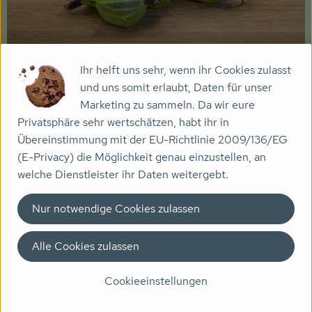
Ihr helft uns sehr, wenn ihr Cookies zulasst
und uns somit erlaubt, Daten für unser
Marketing zu sammeln. Da wir eure
Wusstest du schon?
Privatsphäre sehr wertschätzen, habt ihr in
Übereinstimmung mit der EU-Richtlinie 2009/136/EG
Stachelbeeren sind robuste Sträucher, die sonnige bis
(E-Privacy) die Möglichkeit genau einzustellen, an
halbschattige Lagen bevorzugen. Sie gedeihen auf
welche Dienstleister ihr Daten weitergebt.
lockeren, nährstoffreichen Böden und brauchen nur wenig
Pflege. Beim Ernten ist Vorsicht geboten – die Äste sind
Nur notwendige Cookies zulassen
mit kleinen Stacheln besetzt! Die Erntezeit liegt meist
zwischen Juni und Juli.
Alle Cookies zulassen
Wo kommt sie her?
Cookieeinstellungen
Stachelbeeren stammen ursprünglich aus Europa und
Nordafrika. Schon im Mittelalter wurden sie in