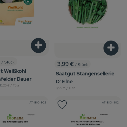
enkorb hinzufügen
Produkt zum Warenkorb hinzufügen
Produkt
€
/ Stück
3,99 €
:
/ Stück
, Preis:
t Weißkohl
Saatgut Stangensellerie
felder Dauer
D' Elne
, Referenzpreis:
d
3,25 €
/ Tüte
, Referenzpreis:
3,99 €
/ Tüte
, Kontrollstelle:
, Kontrollstelle:
AT-BIO-902
AT-BIO-902
odukt zu Favouriten hinzufügen
Produkt zu Favouriten hinzuf