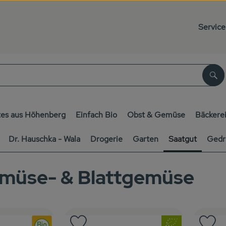
Service
Su
es aus Höhenberg
Einfach Bio
Obst & Gemüse
Bäckere
Dr. Hauschka - Wala
Drogerie
Garten
Saatgut
Gedr
müse- & Blattgemüse
, Verband:
, Verband: