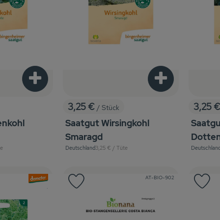
Produkt zum Warenkorb hinzufügen
Produkt zum War
3,25 €
3,25 
/ Stück
, Preis:
, Preis
enkohl
Saatgut Wirsingkohl
Saatgu
Smaragd
Dotten
is:
, Referenzpreis:
te
Deutschland
3,25 €
/ Tüte
Deutschlan
, Herkunft:
, Herkunft:
, Kontrollstelle:
, Verband:
AT-BIO-902
Favouriten hinzufügen
Produkt zu Favouriten hinzufügen
Pr
, Kontrollstelle:
.