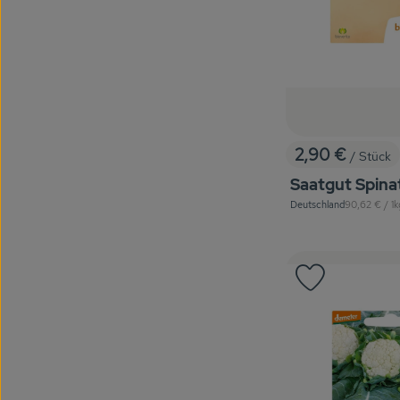
2,90 €
/ Stück
, Preis:
Saatgut Spina
, Referenzpre
Deutschland
90,62 €
/ 1k
, Herkunft:
Produkt zu 