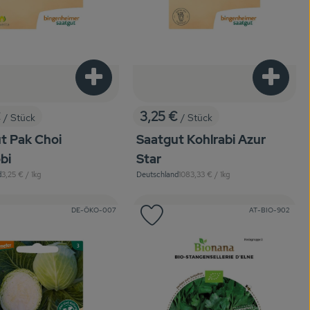
enkorb hinzufügen
Produkt zum Warenkorb hinzufügen
Produkt
€
3,25 €
/ Stück
/ Stück
:
, Preis:
t Pak Choi
Saatgut Kohlrabi Azur
bi
Star
, Referenzpreis:
, Referenzpreis:
d
3,25 €
/ 1kg
Deutschland
1083,33 €
/ 1kg
, Herkunft:
, Kontrollstelle:
, Kontrollstelle:
DE-ÖKO-007
AT-BIO-902
odukt zu Favouriten hinzufügen
Produkt zu Favouriten hinzuf