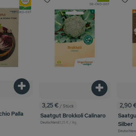
Favouriten hinzufügen
Produkt zu Favouriten hinzufügen
Pr
, Kontrollstelle:
DE-ÖKO-007
, Kontrollstelle:
DE-ÖKO-037
Produkt zum Warenkorb hinzufügen
Produkt zum War
3,25 €
2,90 
/ Stück
, Preis:
, Preis
hio Palla
Saatgut Brokkoli Calinaro
Saatgu
, Referenzpreis:
Deutschland
3,25 €
/ 1kg
Silber
, Herkunft:
Deutschlan
, Herkunft: