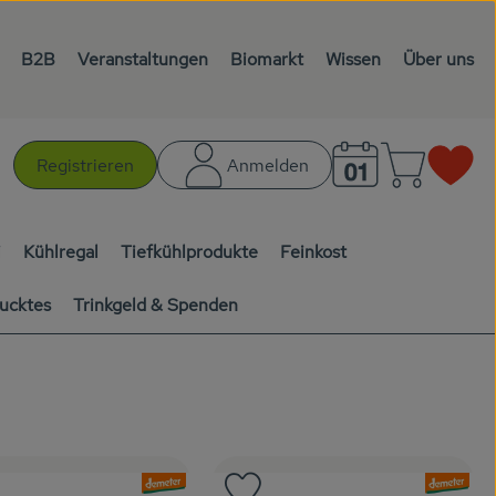
B2B
Veranstaltungen
Biomarkt
Wissen
Über uns
Warenk
L
Registrieren
Anmelden
chen
i
Kühlregal
Tiefkühlprodukte
Feinkost
ucktes
Trinkgeld & Spenden
, Verband:
, Verband: