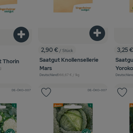
Produkt zum War
Produkt zum Warenkorb hinzufügen
2,90 €
3,25 
/ Stück
, Preis:
, Preis
Saatgut Knollensellerie
Saatgu
t Thorin
Mars
Yoroko
is:
g
, Referenzpreis:
Deutschland
966,67 €
/ 1kg
Deutschlan
, Herkunft:
, Herkunft:
, Kontrollstelle:
, Kontrollstelle:
DE-ÖKO-007
DE-ÖKO-007
Favouriten hinzufügen
Produkt zu Favouriten hinzufügen
Pr