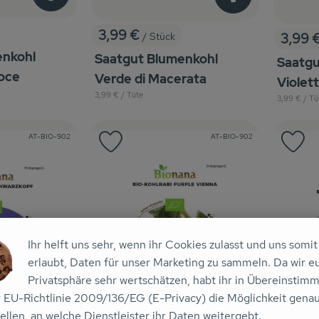
3,99 €
/ Stück
3,99 
, Preis:
, Preis
enkohl
Saatgut Blumenkohl
Saatgu
oce
Verde di Macerata
Violetto
, Referenzpreis:
3,99 €
/ Tüte
, Referenzpr
3,99 €
/ Tü
, Kontrollstelle:
, Kontrollstelle:
AT-BIO-902
AT-BIO-902
Favouriten hinzufügen
Produkt zu Favouriten hinzufügen
Pr
Ihr helft uns sehr, wenn ihr Cookies zulasst und uns somit
erlaubt, Daten für unser Marketing zu sammeln. Da wir e
Privatsphäre sehr wertschätzen, habt ihr in Übereinstim
r EU-Richtlinie 2009/136/EG (E-Privacy) die Möglichkeit gena
ellen, an welche Dienstleister ihr Daten weitergebt.