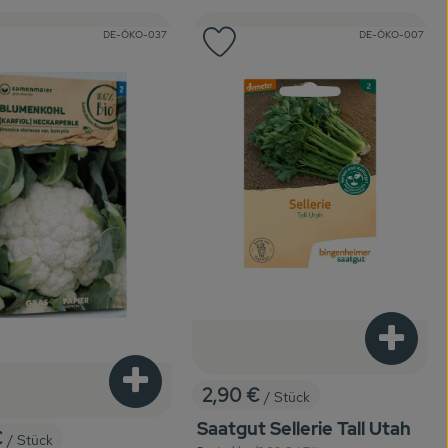
, Kontrollstelle:
, Kontrollstelle:
DE-ÖKO-037
DE-ÖKO-007
odukt zu Favouriten hinzufügen
Produkt zu Favouriten hinzuf
enkorb hinzufügen
Produkt
Produkt zum Warenkorb hinzufügen
2,90 €
/ Stück
, Preis:
Saatgut Sellerie Tall Utah
€
/ Stück