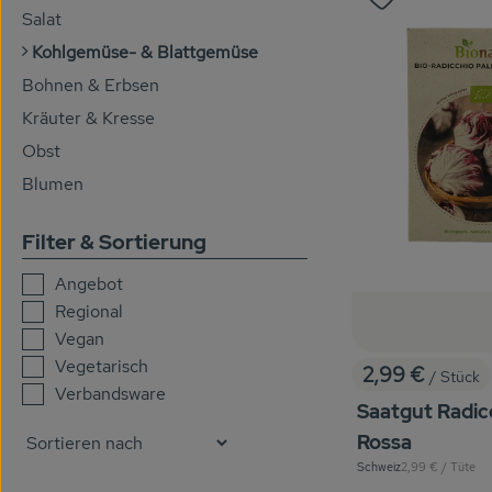
Produkt zu 
Salat
Kohlgemüse- & Blattgemüse
Bohnen & Erbsen
Kräuter & Kresse
Obst
Blumen
Filter & Sortierung
Angebot
Regional
Vegan
Vegetarisch
2,99 €
/ Stück
, Preis:
Verbandsware
Saatgut Radicc
Rossa
, Referenzpreis:
Schweiz
2,99 €
/ Tüte
, Herkunft: