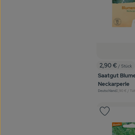
2,90 €
/ Stück
, Preis:
Saatgut Blum
Neckarperle
, Referenzpre
Deutschland
2,90 €
/ Tü
, Herkunft:
Produkt zu 