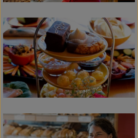
KARUSSELLE
Gutes aus Höhenberg
Einfach Bio
Obst & Gemüse
Bäckerei
Kühlregal
Tiefkühlprodukte
Feinkost
Süßes & Snacks
Naturkost