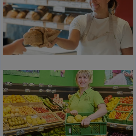
Getränke
Naturkosmetik
Dr. Hauschka - Wala
Drogerie
Garten
Saatgut
Gedrucktes
Trinkgeld & Spenden
Service
B2B