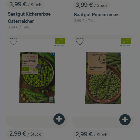
3,99 €
3,99 €
/ Stück
/ Stück
, Preis:
, Preis:
Saatgut Kichererbse
Saatgut Popcornmais
, Referenzpreis:
Österreicher
3,99 €
/ Tüte
, Referenzpreis:
3,99 €
/ Tüte
, Verband:
, Verband:
Produkt zu Favouriten hinzufügen
Produkt zu Favouriten hinzufügen
, Kontrollstelle:
, Kontrollstelle:
DE-ÖKO-037
DE-ÖKO-037
Produkt zum Warenkorb hinzufügen
Produk
2,99 €
2,99 €
/ Stück
/ Stück
, Preis:
, Preis: