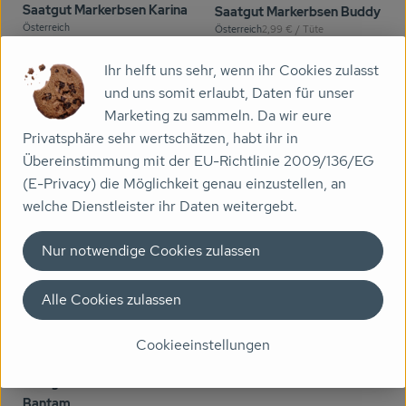
Saatgut Markerbsen Karina
Saatgut Markerbsen Buddy
Österreich
, Referenzpreis:
Österreich
2,99 €
/ Tüte
, Herkunft:
, Herkunft:
, Kontrollstelle:
, Kontrollstelle:
DE-ÖKO-037
DE-ÖKO-037
Ihr helft uns sehr, wenn ihr Cookies zulasst
Produkt zu Favouriten hinzufügen
Produkt zu Favouriten hinzufügen
und uns somit erlaubt, Daten für unser
Marketing zu sammeln. Da wir eure
Privatsphäre sehr wertschätzen, habt ihr in
Übereinstimmung mit der EU-Richtlinie 2009/136/EG
(E-Privacy) die Möglichkeit genau einzustellen, an
welche Dienstleister ihr Daten weitergebt.
Nur notwendige Cookies zulassen
Produk
2,99 €
/ Stück
Alle Cookies zulassen
, Preis:
Produkt zum Warenkorb hinzufügen
Saatgut Markerbsen
Wunder von Kelvedon
Cookieeinstellungen
2,99 €
/ Stück
, Referenzpreis:
Österreich
2,99 €
/ Tüte
, Preis:
, Herkunft:
Saatgut Zuckermais Golden
Bantam