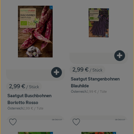
Produk
2,99 €
/ Stück
, Preis:
Produkt zum Warenkorb hinzufügen
Saatgut Stangenbohnen
Blauhilde
2,99 €
/ Stück
, Preis:
, Referenzpreis:
Österreich
2,99 €
/ Tüte
, Herkunft:
Saatgut Buschbohnen
Borlotto Rosso
, Referenzpreis:
Österreich
2,99 €
/ Tüte
, Herkunft:
, Kontrollstelle:
, Kontrollstelle:
DE-ÖKO-037
DE-ÖKO-037
Produkt zu Favouriten hinzufügen
Produkt zu Favouriten hinzufügen