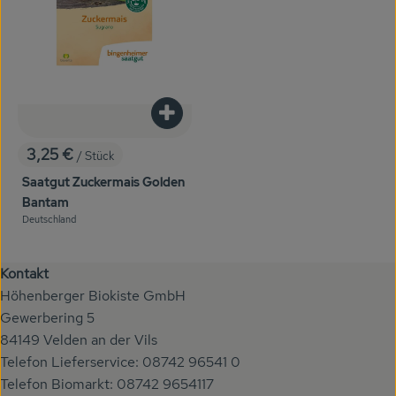
Produkt zum Warenkorb hinzufügen
3,25 €
/ Stück
, Preis:
Saatgut Zuckermais Golden
Bantam
Deutschland
, Herkunft:
Kontakt
Höhenberger Biokiste GmbH
Gewerbering 5
84149 Velden an der Vils
Telefon Lieferservice: 08742 96541 0
Telefon Biomarkt: 08742 9654117