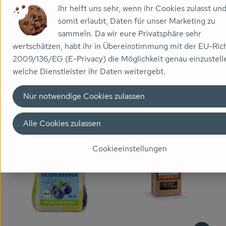
Ihr helft uns sehr, wenn ihr Cookies zulasst un
somit erlaubt, Daten für unser Marketing zu
Produk
sammeln. Da wir eure Privatsphäre sehr
4,49 €
wertschätzen, habt ihr in Übereinstimmung mit der EU-Rich
/ Stück
, Preis:
Produkt zum Warenkorb hinzufügen
2009/136/EG (E-Privacy) die Möglichkeit genau einzustell
Mangostücke Brooks
welche Dienstleister ihr Daten weitergebt.
, Referenzpreis:
Burkina Faso
29,93 €
/ 1kg
8,59 €
, Herkunft:
/ Stück
, Preis:
Maulbeeren
Nur notwendige Cookies zulassen
, Referenzpreis:
Deutschland
45,21 €
/ 1kg
, Herkunft:
Alle Cookies zulassen
, Verband:
, Verband:
Produkt zu Favouriten hinzufügen
Produkt zu Favouriten hinzufügen
, Kontrollstelle:
, Kontrollstelle:
DE-ÖKO-006
DE-ÖKO-005
Cookieeinstellungen