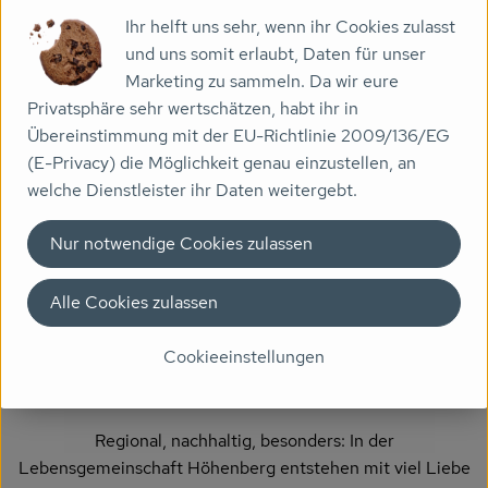
Ihr helft uns sehr, wenn ihr Cookies zulasst
Veranstaltungen
und uns somit erlaubt, Daten für unser
zur Website
Marketing zu sammeln. Da wir eure
Biomarkt
Privatsphäre sehr wertschätzen, habt ihr in
Wissen
Übereinstimmung mit der EU-Richtlinie 2009/136/EG
(E-Privacy) die Möglichkeit genau einzustellen, an
Über uns
welche Dienstleister ihr Daten weitergebt.
Nur notwendige Cookies zulassen
Cookie-Schutz: Hier verbirgt sich externer Inhalt von
Youtube
. Soll dieser geladen werden? Dabei werden
Alle Cookies zulassen
Cookies gesetzt.
Cookieeinstellungen
Einmalig
Regional, nachhaltig, besonders: In der
Lebensgemeinschaft Höhenberg entstehen mit viel Liebe