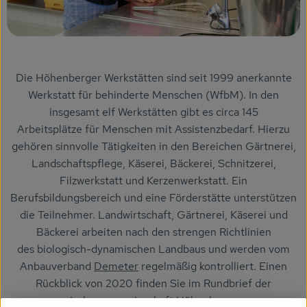
Getränke
Naturkosmetik
Dr. Hauschka - Wala
Die Höhenberger Werkstätten sind seit 1999 anerkannte
Werkstatt für behinderte Menschen (WfbM). In den
Drogerie
insgesamt elf Werkstätten gibt es circa 145
Garten
Arbeitsplätze für Menschen mit Assistenzbedarf. Hierzu
gehören sinnvolle Tätigkeiten in den Bereichen Gärtnerei,
Saatgut
Landschaftspflege, Käserei, Bäckerei, Schnitzerei,
Filzwerkstatt und Kerzenwerkstatt. Ein
Gedrucktes
Berufsbildungsbereich und eine Förderstätte unterstützen
die Teilnehmer. Landwirtschaft, Gärtnerei, Käserei und
Trinkgeld & Spenden
Bäckerei arbeiten nach den strengen Richtlinien
des biologisch-dynamischen Landbaus und werden vom
Anbauverband
Demeter
regelmäßig kontrolliert. Einen
Service
Rückblick von 2020 finden Sie im Rundbrief der
B2B
Lebensgemeinschaft Höhenberg
.