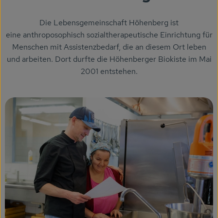
KARUSSELLE
Die Lebensgemeinschaft Höhenberg ist
Gutes aus Höhenberg
eine anthroposophisch sozialtherapeutische Einrichtung für
Menschen mit Assistenzbedarf, die an diesem Ort leben
Einfach Bio
und arbeiten. Dort durfte die Höhenberger Biokiste im Mai
2001 entstehen.
Obst & Gemüse
Bäckerei
Kühlregal
Tiefkühlprodukte
Feinkost
Süßes & Snacks
Naturkost