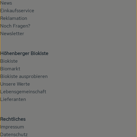
News
Veranstaltungen
Einkaufsservice
Reklamation
Biomarkt
Noch Fragen?
Newsletter
Wissen
Über uns
Höhenberger Biokiste
Biokiste
Biomarkt
Biokiste ausprobieren
Unsere Werte
Lebensgemeinschaft
Lieferanten
Rechtliches
Impressum
Datenschutz