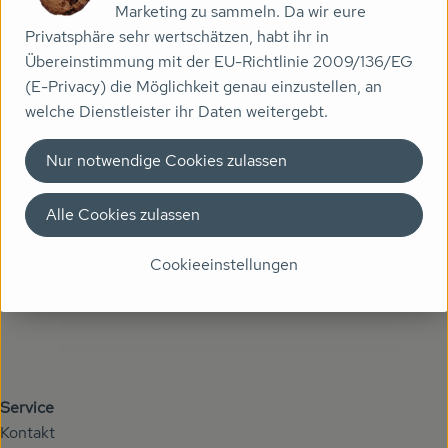
Getränke
Marketing zu sammeln. Da wir eure
Privatsphäre sehr wertschätzen, habt ihr in
Naturkosmetik
Übereinstimmung mit der EU-Richtlinie 2009/136/EG
Kontakt
(E-Privacy) die Möglichkeit genau einzustellen, an
Dr. Hauschka - Wala
Höhenberger Biokiste GmbH
welche Dienstleister ihr Daten weitergebt.
Gewerbering 5
Drogerie
84149 Velden an der Vils
Nur notwendige Cookies zulassen
Telefon Lieferservice: 08742 96541 0
Garten
Telefon Biomarkt: 08742 9654117
Alle Cookies zulassen
info@hoehenberger-biokiste.de
Saatgut
Kontrollstelle: DE-ÖKO-037
Cookieeinstellungen
Gedrucktes
Trinkgeld & Spenden
Service
Service
Kontakt
B2B