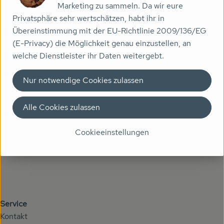
Getränke
Marketing zu sammeln. Da wir eure
Privatsphäre sehr wertschätzen, habt ihr in
Naturkosmetik
Übereinstimmung mit der EU-Richtlinie 2009/136/EG
Kontakt
(E-Privacy) die Möglichkeit genau einzustellen, an
Dr. Hauschka - Wala
Höhenberger Biokiste GmbH
welche Dienstleister ihr Daten weitergebt.
Gewerbering 5
Drogerie
84149 Velden an der Vils
Nur notwendige Cookies zulassen
Telefon Lieferservice: 08742 96541 0
Garten
Telefon Biomarkt: 08742 9654117
Alle Cookies zulassen
info@hoehenberger-biokiste.de
Saatgut
Kontrollstelle: DE-ÖKO-037
Cookieeinstellungen
Gedrucktes
Trinkgeld & Spenden
Service
Service
Kontakt
B2B