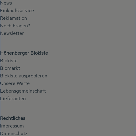
News
Veranstaltungen
Einkaufsservice
Reklamation
Biomarkt
Noch Fragen?
Newsletter
Wissen
Über uns
Höhenberger Biokiste
Biokiste
Biomarkt
Biokiste ausprobieren
Unsere Werte
Lebensgemeinschaft
Lieferanten
Rechtliches
Impressum
Datenschutz