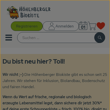
Warenk
Registrieren
Anmelden
Link
Mobiles Menu öffnen oder sc
Such
Gutscheine
Du bist neu hier? Toll!
Kochboxen
Wir nicht ;-)
Die Höhenberger Biokiste gibt es schon seit 25
Jahren. Wir stehen für Inklusion, Biolandbau, Bodenschutz
AKTIONEN
und fairen Handel.
NEUES
Wenn du Wert auf frische, regionale und biologisch
erzeugte Lebensmittel legst, dann sichere dir jetzt 30%*
BIOKISTEN
auf deine erste Schnupperkiste – frisch, 100% bio, direkt zu