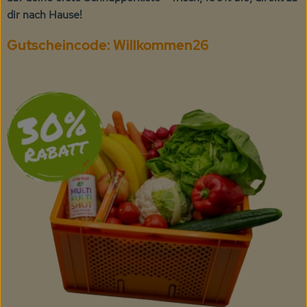
KARUSSELLE
dir nach Hause!
Gutes aus Höhenberg
Gutscheincode: Willkommen26
Einfach Bio
Obst & Gemüse
Bäckerei
Kühlregal
Tiefkühlprodukte
Feinkost
Süßes & Snacks
Naturkost