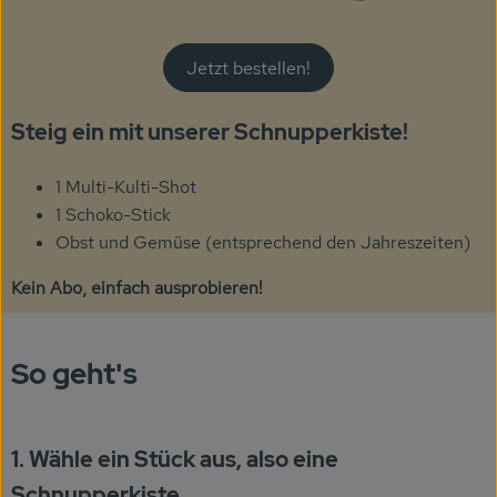
Getränke
Naturkosmetik
Jetzt bestellen!
Dr. Hauschka - Wala
Steig ein mit unserer Schnupperkiste!
Drogerie
1 Multi-Kulti-Shot
Garten
1 Schoko-Stick
Obst und Gemüse (entsprechend den Jahreszeiten)
Saatgut
Kein Abo, einfach ausprobieren!
Gedrucktes
Trinkgeld & Spenden
So geht's
Service
1. Wähle ein Stück aus, also eine
B2B
Schnupperkiste.