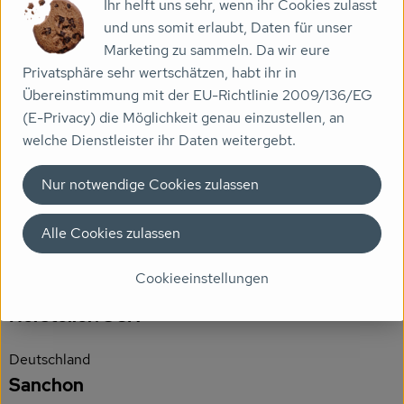
Ihr helft uns sehr, wenn ihr Cookies zulasst
und uns somit erlaubt, Daten für unser
Veranstaltungen
Zutaten
Marketing zu sammeln. Da wir eure
Biomarkt
Privatsphäre sehr wertschätzen, habt ihr in
Übereinstimmung mit der EU-Richtlinie 2009/136/EG
Nährwert-Info
Wissen
(E-Privacy) die Möglichkeit genau einzustellen, an
welche Dienstleister ihr Daten weitergebt.
Über uns
Produktdatenblatt
Nur notwendige Cookies zulassen
Alle Cookies zulassen
Herkunft
Cookieeinstellungen
Hersteller: SCN
Deutschland
Sanchon