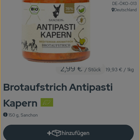
, Kontrollstelle:
DE-ÖKO-013
KARUSSELLE
Deutschland
, Herkunft:
Gutes aus Höhenberg
Einfach Bio
Obst & Gemüse
Bäckerei
2,99 €
/ Stück
19,93 €
/ 1kg
Kühlregal
Brotaufstrich Antipasti
Tiefkühlprodukte
Kapern
Feinkost
150 g, Sanchon
Süßes & Snacks
Naturkost
hinzufügen
Produkt zum Warenkorb hinzuf