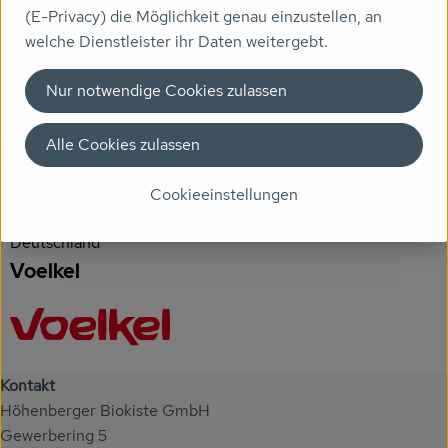
(E-Privacy) die Möglichkeit genau einzustellen, an
Veranstaltungen
Produktdatenblatt
welche Dienstleister ihr Daten weitergebt.
Biomarkt
Nur notwendige Cookies zulassen
Wissen
Herkunft
Alle Cookies zulassen
Über uns
Hersteller: Voelkel
Cookieeinstellungen
Deutschland
Voelkel
Kontakt
Höhenberger Biokiste GmbH
Gewerbering 5