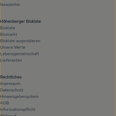
Newsletter
Höhenberger Biokiste
Biokiste
Biomarkt
Biokiste ausprobieren
Unsere Werte
Lebensgemeinschaft
Lieferanten
Rechtliches
Impressum
Datenschutz
Hinweisgebersystem
AGB
Informationspflicht
Widerruf