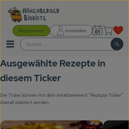
Warenk
Registrieren
Anmelden
Link
Mobiles Menu öffnen oder sc
Such
Ausgewählte Rezepte in
Gutscheine
diesem Ticker
Kochboxen
Die Ticker können mit dem Inhaltselement "Rezepte Ticker"
AKTIONEN
überall platziert werden.
NEUES
BIOKISTEN