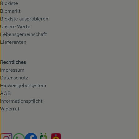
Biokiste
Veranstaltungen
Biomarkt
Biokiste ausprobieren
Biomarkt
Unsere Werte
Lebensgemeinschaft
Wissen
Lieferanten
Über uns
Rechtliches
Impressum
Datenschutz
Hinweisgebersystem
AGB
Informationspflicht
Widerruf
Externer Link zu https://www.instagram.com/hoehenberg
Externer Link zu https://whatsapp.com/chann
Externer Link zu https://www.facebook.com/h
Externer Link zu https://www.oekokiste.
Externer Link zu https://hoehenbe