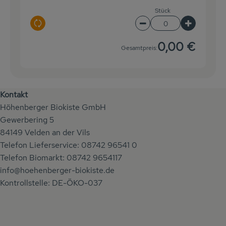
Stück
Auswahl ändern
Artikelanzahl verringe
Artikelanz
0,00 €
Gesamtpreis:
Kontakt
Höhenberger Biokiste GmbH
Gewerbering 5
84149 Velden an der Vils
Telefon Lieferservice: 08742 96541 0
Telefon Biomarkt: 08742 9654117
info@hoehenberger-biokiste.de
Kontrollstelle: DE-ÖKO-037