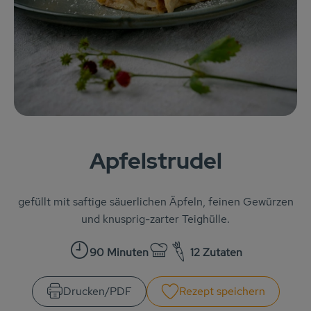
KARUSSELLE
Gutes aus Höhenberg
Einfach Bio
Obst & Gemüse
Bäckerei
Apfelstrudel
Kühlregal
Tiefkühlprodukte
gefüllt mit saftige säuerlichen Äpfeln, feinen Gewürzen
und knusprig-zarter Teighülle.
Feinkost
90 Minuten
12 Zutaten
Süßes & Snacks
Zubreitungszeit:
Schwierigkeit:
Naturkost
Drucken​/​PDF
Rezept speichern