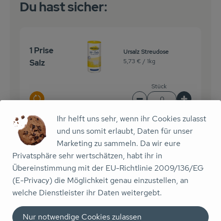
Du hast sicher:
1 Prise
Ursalz Streudose
5,73 € /
1kg
Salz
Stück
Auswahl ändern
Artikelanzahl verringe
Artikelanz
Ihr helft uns sehr, wenn ihr Cookies zulasst
0,00 €
Gesamtpreis:
und uns somit erlaubt, Daten für unser
Marketing zu sammeln. Da wir eure
Privatsphäre sehr wertschätzen, habt ihr in
100 g
Übereinstimmung mit der EU-Richtlinie 2009/136/EG
Rohrohrzucker
Rohrzuck
3,19 € /
1kg
(E-Privacy) die Möglichkeit genau einzustellen, an
er
welche Dienstleister ihr Daten weitergebt.
Stück
Nur notwendige Cookies zulassen
Auswahl ändern
Artikelanzahl verringe
Artikelanz