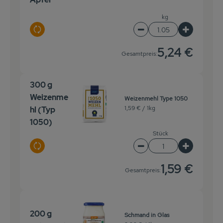
Veranstaltungen
kg
Auswahl ändern
Artikelanzahl verringer
Artikelanz
Biomarkt
5,24 €
Gesamtpreis:
Wissen
Über uns
300 g
Weizenme
Weizenmehl Type 1050
1,59 € /
1kg
hl (Typ
1050)
Stück
Auswahl ändern
Artikelanzahl verringer
Artikelanz
1,59 €
Gesamtpreis:
200 g
Schmand in Glas