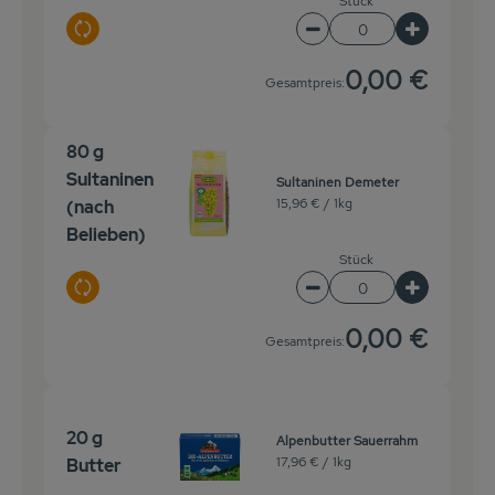
Stück
Auswahl ändern
Artikelanzahl verringe
Artikelanz
0,00 €
Gesamtpreis:
80 g
Sultaninen
Sultaninen Demeter
15,96 € /
1kg
(nach
Belieben)
Stück
Auswahl ändern
Artikelanzahl verringe
Artikelanz
0,00 €
Gesamtpreis:
20 g
Alpenbutter Sauerrahm
17,96 € /
1kg
Butter