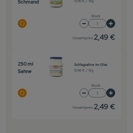
9,96 € /
1kg
Schmand
Stück
Auswahl ändern
Artikelanzahl verringer
Artikelanz
2,49 €
Gesamtpreis:
250 ml
Schlagsahne im Glas
9,96 € /
1kg
Sahne
Stück
Auswahl ändern
Artikelanzahl verringer
Artikelanz
2,49 €
Gesamtpreis: