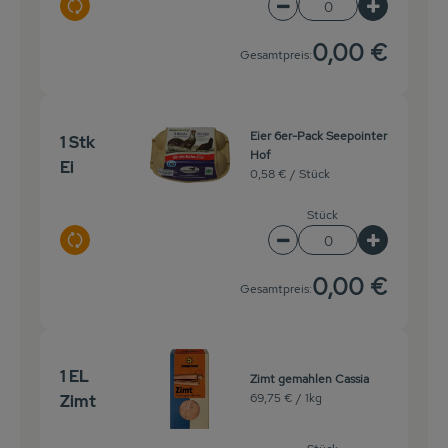
Auswahl ändern
Artikelanzahl verringe
Artikelanz
0,00 €
Gesamtpreis:
Eier 6er-Pack Seepointer
1 Stk
Hof
Ei
0,58 € /
Stück
Stück
Auswahl ändern
Artikelanzahl verringe
Artikelanz
0,00 €
Gesamtpreis:
1 EL
Zimt gemahlen Cassia
69,75 € /
1kg
Zimt