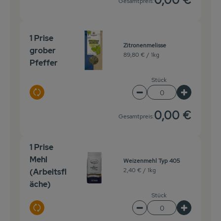
Gesamtpreis:
1 Prise
Zitronenmelisse
grober
89,80 € /
1kg
Pfeffer
Stück
Auswahl ändern
Artikelanzahl verringe
Artikelanz
0,00 €
Gesamtpreis:
1 Prise
Mehl
Weizenmehl Typ 405
2,40 € /
1kg
(Arbeitsfl
äche)
Stück
Auswahl ändern
Artikelanzahl verringe
Artikelanz