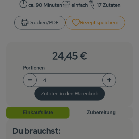
Getränke
ca. 90 Minuten
einfach
17 Zutaten
Zubreitungszeit:
Schwierigkeit:
Naturkosmetik
Drucken​/​PDF
Rezept speichern
Dr. Hauschka - Wala
Drogerie
24,45 €
Garten
Portionen
Saatgut
Portionen verringern (aktuell 4 Portionen ausgew
Portionen erh
Gedrucktes
Zutaten in den Warenkorb
Trinkgeld & Spenden
Einkaufsliste
Zubereitung
Service
Du brauchst:
B2B