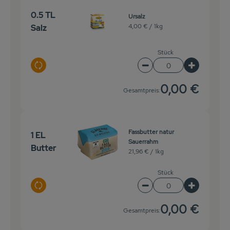
0.5 TL
Ursalz
4,00 € /
1kg
Salz
Stück
Auswahl ändern
Artikelanzahl verringe
Artikelanz
0,00 €
Gesamtpreis:
Fassbutter natur
1 EL
Sauerrahm
Butter
21,96 € /
1kg
Stück
Auswahl ändern
Artikelanzahl verringe
Artikelanz
0,00 €
Gesamtpreis: