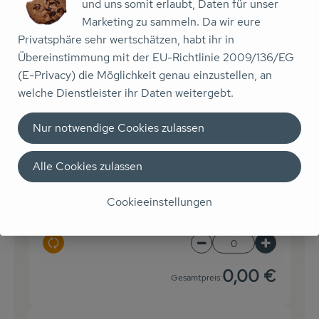
und uns somit erlaubt, Daten für unser
Auswahl ändern
Artikelanzahl verringer
Artikelanz
Marketing zu sammeln. Da wir eure
3,69 €
Privatsphäre sehr wertschätzen, habt ihr in
Gesamtpreis:
Übereinstimmung mit der EU-Richtlinie 2009/136/EG
(E-Privacy) die Möglichkeit genau einzustellen, an
welche Dienstleister ihr Daten weitergebt.
Du hast sicher:
Nur notwendige Cookies zulassen
Alle Cookies zulassen
4 EL
Rapsöl vom Oama-Hof
14,58 € /
l
Rapsöl
Cookieeinstellungen
Stück
Auswahl ändern
Artikelanzahl verringe
Artikelanz
0,00 €
Gesamtpreis: