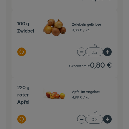
100 g
Zwiebeln gelb lose
3,99 € /
kg
Zwiebel
kg
Auswahl ändern
Artikelanzahl verringe
Artikelanz
0,80 €
Gesamtpreis:
220 g
Apfel im Angebot
roter
4,99 € /
kg
Apfel
kg
Auswahl ändern
Artikelanzahl verringer
Artikelanz