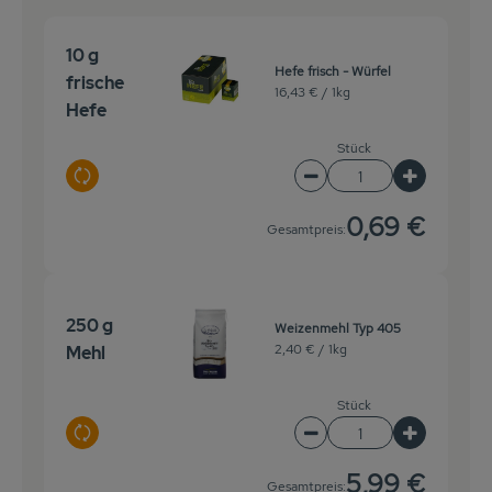
Veranstaltungen
10 g
Hefe frisch - Würfel
frische
Biomarkt
16,43 € /
1kg
Hefe
Wissen
Stück
Über uns
Auswahl ändern
Artikelanzahl verringe
Artikelanz
0,69 €
Gesamtpreis:
250 g
Weizenmehl Typ 405
2,40 € /
1kg
Mehl
Stück
Auswahl ändern
Artikelanzahl verringer
Artikelanz
5,99 €
Gesamtpreis: