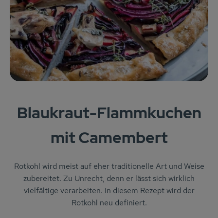
KARUSSELLE
Gutes aus Höhenberg
Einfach Bio
Obst & Gemüse
Bäckerei
Blaukraut-Flammkuchen
Kühlregal
mit Camembert
Tiefkühlprodukte
Feinkost
Rotkohl wird meist auf eher traditionelle Art und Weise
zubereitet. Zu Unrecht, denn er lässt sich wirklich
Süßes & Snacks
vielfältige verarbeiten. In diesem Rezept wird der
Naturkost
Rotkohl neu definiert.