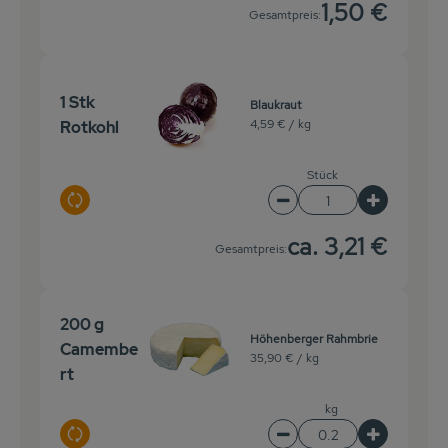
1,50 €
Gesamtpreis:
1 Stk
Blaukraut
4,59 € /
kg
Rotkohl
Stück
Auswahl ändern
Artikelanzahl verringer
Artikelanz
ca. 3,21 €
Gesamtpreis:
200 g
Höhenberger Rahmbrie
Camembe
35,90 € /
kg
rt
kg
Auswahl ändern
Artikelanzahl verringer
Artikelanz