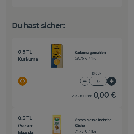
Du hast sicher:
0.5 TL
Kurkuma gemahlen
69,75 € /
1kg
Kurkuma
Stück
Auswahl ändern
Artikelanzahl verringe
Artikelanz
0,00 €
Gesamtpreis:
0.5 TL
Garam Masala Indische
Garam
Küche
74,75 € /
1kg
Masala