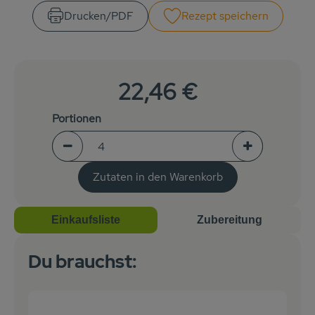
Getränke
Drucken​/​PDF
Rezept speichern
Naturkosmetik
Dr. Hauschka - Wala
22,46 €
Drogerie
Portionen
Garten
Portionen verringern (aktuell 4 Portionen ausgew
Portionen erh
Saatgut
Zutaten in den Warenkorb
Gedrucktes
Einkaufsliste
Zubereitung
Trinkgeld & Spenden
Du brauchst:
Service
B2B