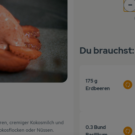
Po
Du brauchst:
175 g
Aus
Erdbeeren
ren, cremiger Kokosmilch und
0.3 Bund
okosflocken oder Nüssen.
Aus
Basilikum