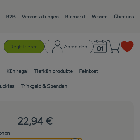
B2B
Veranstaltungen
Biomarkt
Wissen
Über uns
Warenk
L
Registrieren
Anmelden
chen
i
Kühlregal
Tiefkühlprodukte
Feinkost
ucktes
Trinkgeld & Spenden
22,94 €
ionen