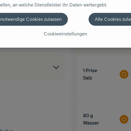
ellen, an welche Dienstleister ihr Daten weitergebt.
 Zutaten
 notwendige Cookies zulassen
Alle Cookies zul
Cookieeinstellungen
peichern
Du hast siche
1 Prise
Aus
Salz
80 g
Aus
Wasser