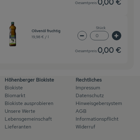
0,00 €
Gesamtpreis:
Stück
Olivenöl fruchtig
19,98 € /
l
wahl ändern
Artikelanzahl verringern 
Artikelanz
0,00 €
Gesamtpreis:
Höhenberger Biokiste
Rechtliches
Biokiste
Impressum
Biomarkt
Datenschutz
Biokiste ausprobieren
Hinweisgebersystem
Unsere Werte
AGB
Lebensgemeinschaft
Informationspflicht
Lieferanten
Widerruf