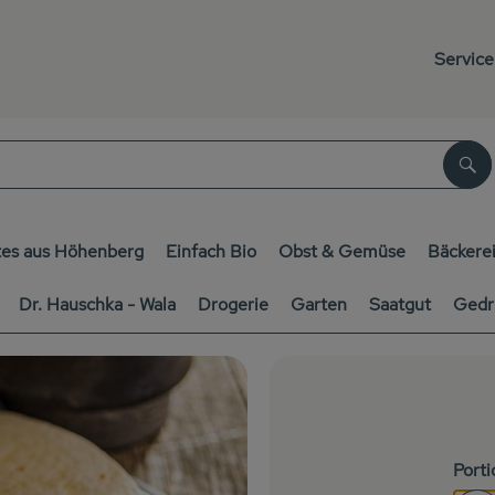
Service
Su
es aus Höhenberg
Einfach Bio
Obst & Gemüse
Bäckere
Dr. Hauschka - Wala
Drogerie
Garten
Saatgut
Gedr
Port