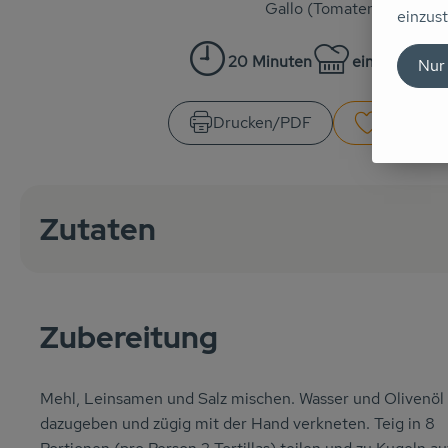
Gallo (Tomatensauce).
einzust
20 Minuten
einfach
5
Nur
Zubreitungszeit:
Schwierigkeit:
Drucken​/​PDF
Rezept s
Zutaten
Zubereitung
Mehl, Leinsamen und Salz mischen. Wasser und Olivenöl
dazugeben und zügig mit der Hand verkneten. Teig in 8