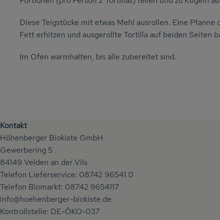
Portionen (pro Person 2 Tortillas) teilen und zu Kugeln au
Diese Teigstücke mit etwas Mehl ausrollen. Eine Pfanne
Fett erhitzen und ausgerollte Tortilla auf beiden Seiten b
Im Ofen warmhalten, bis alle zubereitet sind.
Kontakt
Höhenberger Biokiste GmbH
Gewerbering 5
84149 Velden an der Vils
Telefon Lieferservice: 08742 96541 0
Telefon Biomarkt: 08742 9654117
info@hoehenberger-biokiste.de
Kontrollstelle: DE-ÖKO-037