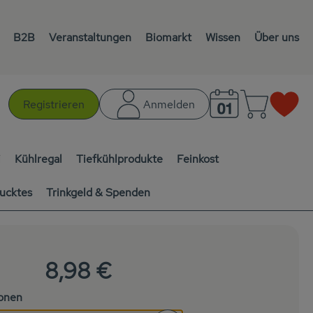
B2B
Veranstaltungen
Biomarkt
Wissen
Über uns
Warenk
L
Registrieren
Anmelden
chen
i
Kühlregal
Tiefkühlprodukte
Feinkost
ucktes
Trinkgeld & Spenden
8,98 €
ionen