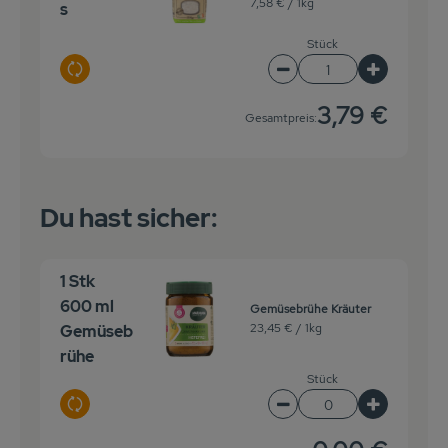
7,58 € /
1kg
s
Stück
Auswahl ändern
Artikelanzahl verringer
Artikelanz
3,79 €
Gesamtpreis:
Du hast sicher:
1 Stk
600 ml
Gemüsebrühe Kräuter
23,45 € /
1kg
Gemüseb
rühe
Stück
Auswahl ändern
Artikelanzahl verringe
Artikelanz