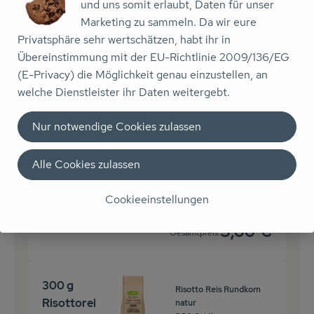
und uns somit erlaubt, Daten für unser
Stück
Marketing zu sammeln. Da wir eure
Auswahl ändern
Privatsphäre sehr wertschätzen, habt ihr in
Artikelanzahl verringer
Artikelanz
Übereinstimmung mit der EU-Richtlinie 2009/136/EG
5,20 €
Gesamtpreis:
(E-Privacy) die Möglichkeit genau einzustellen, an
welche Dienstleister ihr Daten weitergebt.
400 g
Nur notwendige Cookies zulassen
Pak Choi
Mangold bunt
8,99 € /
kg
(altntv.
Alle Cookies zulassen
Mangold)
kg
Cookieeinstellungen
Auswahl ändern
Artikelanzahl verringe
Artikelanz
3,60 €
Gesamtpreis:
300 g
Risotto Reis Rundkorn
Risottorei
natur