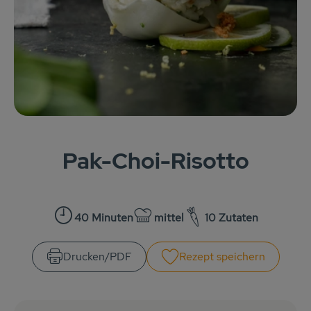
KARUSSELLE
Gutes aus Höhenberg
Einfach Bio
Obst & Gemüse
Bäckerei
Pak-Choi-Risotto
Kühlregal
Tiefkühlprodukte
40 Minuten
mittel
10 Zutaten
Zubreitungszeit:
Schwierigkeit:
Feinkost
Süßes & Snacks
Drucken​/​PDF
Rezept speichern
Naturkost