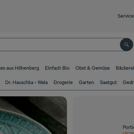
Service
Su
es aus Höhenberg
Einfach Bio
Obst & Gemüse
Bäckere
Dr. Hauschka - Wala
Drogerie
Garten
Saatgut
Gedr
Port