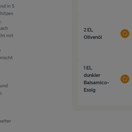
nd in 5
hitzen
,
nach
2 EL
cht mit
Aus
Olivenöl
e
mischt
1 EL
dunkler
Aus
Balsamico-
 und
Essig
o
belter