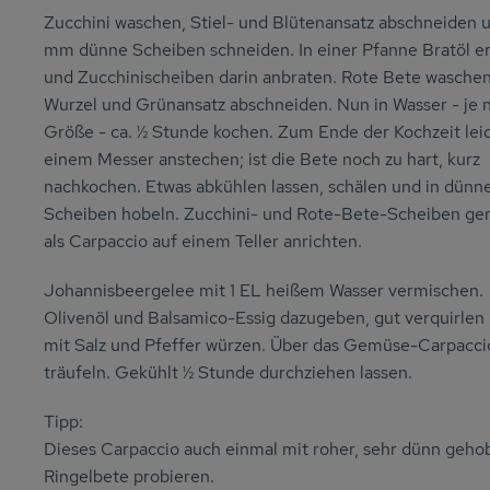
Zucchini waschen, Stiel- und Blütenansatz abschneiden u
mm dünne Scheiben schneiden. In einer Pfanne Bratöl er
und Zucchinischeiben darin anbraten. Rote Bete waschen
Wurzel und Grünansatz abschneiden. Nun in Wasser - je 
Größe - ca. ½ Stunde kochen. Zum Ende der Kochzeit lei
einem Messer anstechen; ist die Bete noch zu hart, kurz
nachkochen. Etwas abkühlen lassen, schälen und in dünn
Scheiben hobeln. Zucchini- und Rote-Bete-Scheiben ge
als Carpaccio auf einem Teller anrichten.
Johannisbeergelee mit 1 EL heißem Wasser vermischen.
Olivenöl und Balsamico-Essig dazugeben, gut verquirlen
mit Salz und Pfeffer würzen. Über das Gemüse-Carpacci
träufeln. Gekühlt ½ Stunde durchziehen lassen.
Tipp:
Dieses Carpaccio auch einmal mit roher, sehr dünn geho
Ringelbete probieren.