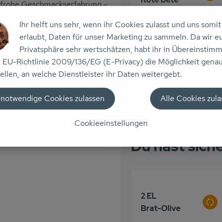
benfrohe Geschmackserfahrung –
Ihr helft uns sehr, wenn ihr Cookies zulasst und uns somit
erlaubt, Daten für unser Marketing zu sammeln. Da wir e
 Zutaten
Privatsphäre sehr wertschätzen, habt ihr in Übereinstim
1 TL
r EU-Richtlinie 2009/136/EG (E-Privacy) die Möglichkeit gena
Johannisbeerge
peichern
Aus
ellen, an welche Dienstleister ihr Daten weitergebt.
lee
 notwendige Cookies zulassen
Alle Cookies zul
Cookieeinstellungen
Du hast siche
2 EL
Aus
Brat-Olive