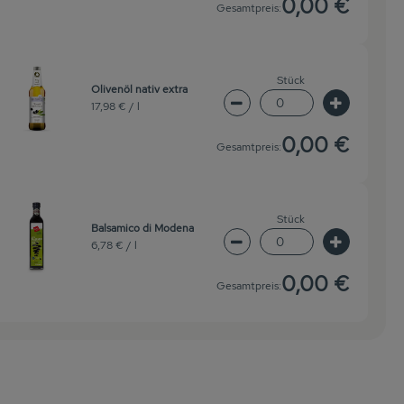
0,00 €
Gesamtpreis:
Stück
Olivenöl nativ extra
17,98 € /
l
wahl ändern
Artikelanzahl verringern 
Artikelanz
0,00 €
Gesamtpreis:
Stück
Balsamico di Modena
6,78 € /
l
wahl ändern
Artikelanzahl verringern 
Artikelanz
0,00 €
Gesamtpreis: