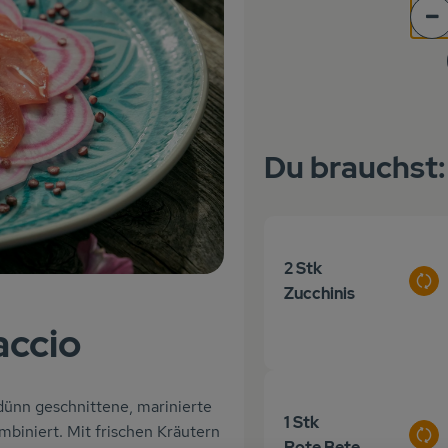
Po
Du brauchst:
2 Stk
Aus
Zucchinis
accio
 dünn geschnittene, marinierte
1 Stk
biniert. Mit frischen Kräutern
Aus
Rote Bete