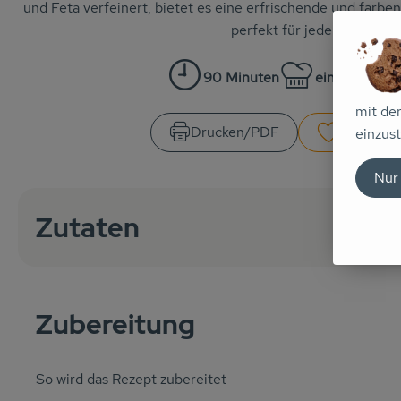
und Feta verfeinert, bietet es eine erfrischende und far
perfekt für jeden Anlass!
90 Minuten
einfach
6
Zubreitungszeit:
Schwierigkeit:
mit de
Drucken​/​PDF
Rezept s
einzust
Nur
Zutaten
Zubereitung
So wird das Rezept zubereitet