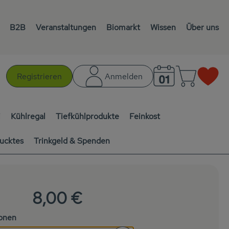
B2B
Veranstaltungen
Biomarkt
Wissen
Über uns
Warenk
L
Registrieren
Anmelden
chen
i
Kühlregal
Tiefkühlprodukte
Feinkost
ucktes
Trinkgeld & Spenden
8,00 €
ionen