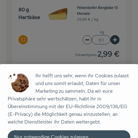
Felsenkeller Bergkäse 10
80 g
Monate
Hartkäse
29,90 € /
kg
kg
Auswahl ändern
Artikelanzahl verringer
Artikelanz
2,99 €
Gesamtpreis:
Ihr helft uns sehr, wenn ihr Cookies zulasst
2 Stk
und uns somit erlaubt, Daten für unser
Zitronen grün
5,99 € /
kg
Zitronen
Marketing zu sammeln. Da wir eure
Privatsphäre sehr wertschätzen, habt ihr in
kg
Übereinstimmung mit der EU-Richtlinie 2009/136/EG
Auswahl ändern
(E-Privacy) die Möglichkeit genau einzustellen, an
Artikelanzahl verringe
Artikelanz
welche Dienstleister ihr Daten weitergebt.
2,40 €
Gesamtpreis:
Nur notwendige Cookies zulassen