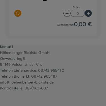
Stück
Auswahl ändern
Artikelanzahl verringe
Artikelanz
0,00 €
Gesamtpreis:
Kontakt
Höhenberger Biokiste GmbH
Gewerbering 5
84149 Velden an der Vils
Telefon Lieferservice: 08742 96541 0
Telefon Biomarkt: 08742 9654117
info@hoehenberger-biokiste.de
Kontrollstelle: DE-ÖKO-037