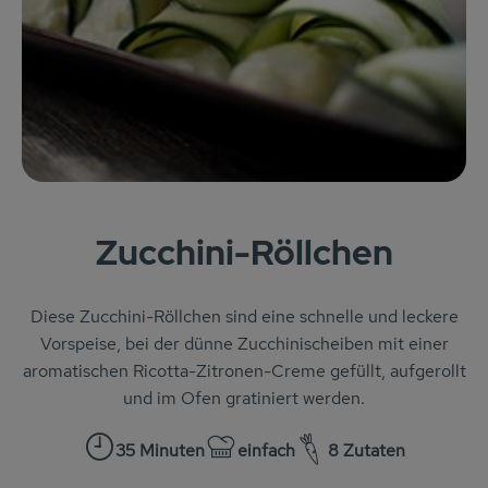
KARUSSELLE
Gutes aus Höhenberg
Einfach Bio
Obst & Gemüse
Bäckerei
Zucchini-Röllchen
Kühlregal
Tiefkühlprodukte
Diese Zucchini-Röllchen sind eine schnelle und leckere
Vorspeise, bei der dünne Zucchinischeiben mit einer
Feinkost
aromatischen Ricotta-Zitronen-Creme gefüllt, aufgerollt
und im Ofen gratiniert werden.
Süßes & Snacks
35 Minuten
einfach
8 Zutaten
Naturkost
Zubreitungszeit:
Schwierigkeit: