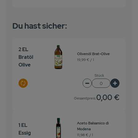
Du hast sicher:
2 EL
Olivenöl Brat-Olive
Bratöl
19,99 € /
l
Olive
Stück
Auswahl ändern
Artikelanzahl verringe
Artikelanz
0,00 €
Gesamtpreis:
Aceto Balsamico di
1 EL
Modena
Essig
11,98 € /
l